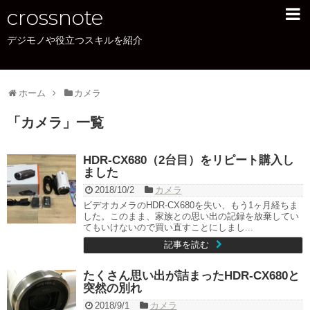
crossnote
デジモノや役立つスキルを紹介
PC
OmniBook 7 Aero 13
ホーム
ENVY x360 13
カメラ
「
カメラ
」
一覧
XPS15
office
HDR-CX680（2台目）をリピート購入し
ました
カメラ
2018/10/2
カメラ
ビデオカメラのHDR-CX680を失い、もう1ヶ月経ちま
統計
した。このまま、家族との思い出の記録を放棄してい
てもいけないので買い直すことにしまし...
サイトについて
記事を読む
サイトマップ
たくさん思い出が詰まったHDR-CX680と
突然の別れ
2018/9/1
カメラ