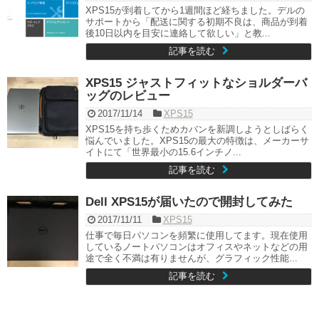
XPS15が到着してから1週間ほど経ちました。デルの
サポートから「配送に関する初期不良は、商品が到着
後10日以内を目安に連絡して欲しい」と教...
記事を読む
XPS15 ジャストフィットなショルダーバ
ッグのレビュー
2017/11/14
XPS15
XPS15を持ち歩くためカバンを新調しようとしばらく
悩んでいました。XPS15の最大の特徴は、メーカーサ
イトにて「世界最小の15.6インチノ...
記事を読む
Dell XPS15が届いたので開封してみた
2017/11/11
XPS15
仕事で毎日パソコンを頻繁に使用してます。現在使用
しているノートパソコンはオフィスやネットなどの用
途で全く不満は有りませんが、グラフィック性能...
記事を読む