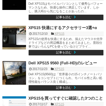
Dell XPS15はモバイルパソコンとして優秀なパフォー
マンスなため、快適な操作に満足しています。しか
し、購入時から気になることがあったの...
記事を読む
XPS15 快適にするアクセサリー3選+α
2017/12/10
XPS15
XPS15の使用を快適にするため、揃えたマウスや光学
ドライブなどの周辺機器をまとめてみました。普段仕
事ではいろんなPCを使っているけどプライ...
記事を読む
Dell XPS15 9560 (Full-HD)のレビュー
2017/11/23
XPS15
Dell XPS15(9560)は「世界最小の15インチノートパソ
コン」をコンセプトにつくられ、モバイル性と高い処
理性能をバランス良く構成し...
記事を読む
XPS15を買ってすぐに確認した3つのこと
2017/11/17
XPS15