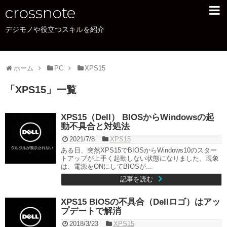
crossnote
デジモノや役立つスキルを紹介
PC
OmniBook 7 Aero 13
ホーム
ENVY x360 13
PC
XPS15
「
XPS15
」
一覧
XPS15
office
XPS15（Dell） BIOSからWindowsの起
動不具合と対処法
カメラ
2021/7/8
XPS15
ある日、突然XPS15でBIOSからWindows10のスター
統計
トアップが上手く起動しない状態になりました。現象
は、電源をONにしてBIOSが...
サイトについて
記事を読む
サイトマップ
XPS15 BIOSの不具合（Dellロゴ）はアッ
プデートで解消
2018/3/23
XPS15