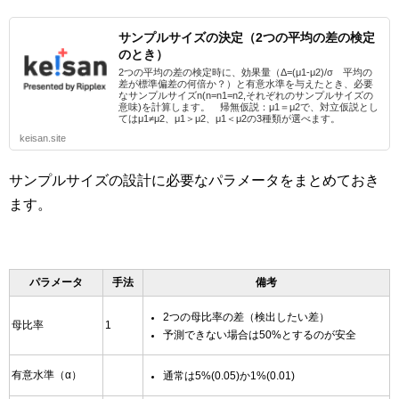
サンプルサイズの決定（2つの平均の差の検定
のとき）
2つの平均の差の検定時に、効果量（Δ=(μ1-μ2)/σ 平均の
差が標準偏差の何倍か？）と有意水準を与えたとき、必要
なサンプルサイズn(n=n1=n2,それぞれのサンプルサイズの
意味)を計算します。 帰無仮説：μ1＝μ2で、対立仮説とし
てはμ1≠μ2、μ1＞μ2、μ1＜μ2の3種類が選べます。
keisan.site
サンプルサイズの設計に必要なパラメータをまとめておき
ます。
パラメータ
手法
備考
2つの母比率の差（検出したい差）
母比率
1
予測できない場合は50%とするのが安全
有意水準（α）
通常は5%(0.05)か1%(0.01)