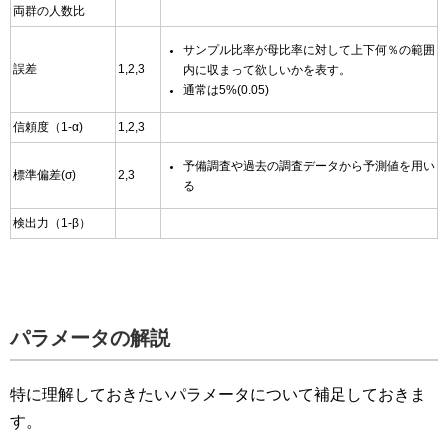
両群の人数比
サンプル比率が母比率に対して上下何％の範囲
誤差
1,2,3
内に収まって欲しいかを表す。
通常は5%(0.05)
信頼度（1-α)
1,2,3
予備調査や過去の調査データから予測値を用い
標準偏差(σ)
2,3
る
検出力（1-β）
パラメータの解説
特に理解しておきたいパラメータについて補足しておきま
す。