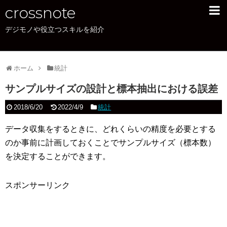
crossnote
デジモノや役立つスキルを紹介
PC
OmniBook 7 Aero 13
ホーム
ENVY x360 13
統計
サンプルサイズの設計と標本抽出における誤差
XPS15
2018/6/20
2022/4/9
統計
office
データ収集をするときに、どれくらいの精度を必要とする
カメラ
のか事前に計画しておくことでサンプルサイズ（標本数）
を決定することができます。
統計
サイトについて
スポンサーリンク
サイトマップ