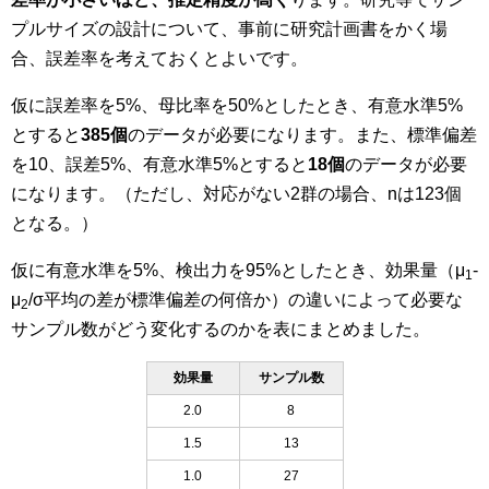
プルサイズの設計について、事前に研究計画書をかく場
合、誤差率を考えておくとよいです。
仮に誤差率を5%、母比率を50%としたとき、有意水準5%
とすると
385個
のデータが必要になります。また、標準偏差
を10、誤差5%、有意水準5%とすると
18個
のデータが必要
になります。（ただし、対応がない2群の場合、nは123個
となる。）
仮に有意水準を5%、検出力を95%としたとき、効果量（μ
-
1
μ
/σ平均の差が標準偏差の何倍か）の違いによって必要な
2
サンプル数がどう変化するのかを表にまとめました。
効果量
サンプル数
2.0
8
1.5
13
1.0
27