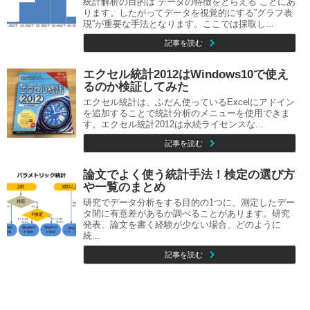
統計解析の目的は”データの特徴をとらえる”ことにあ
ります。したがってデータを視覚的にする”グラフ表
現”が重要な手法となります。ここでは採取し...
記事を読む
エクセル統計2012はWindows10で使え
るのか検証してみた
エクセル統計は、ふだん使っているExcelにアドイン
を追加することで統計分析のメニューを使用できま
す。エクセル統計2012は永続ライセンスな...
記事を読む
論文でよく使う統計手法！検定の選び方
や一覧のまとめ
研究でデータ分析をする目的の1つに、測定したデー
タ間に有意差があるか調べることがあります。研究
発表、論文を書く経験が少ない場合、どのように
統...
記事を読む